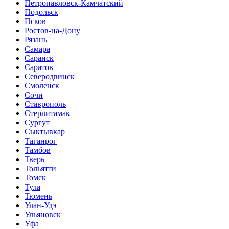
Петропавловск-Камчатский
Подольск
Псков
Ростов-на-Дону
Рязань
Самара
Саранск
Саратов
Северодвинск
Смоленск
Сочи
Ставрополь
Стерлитамак
Сургут
Сыктывкар
Таганрог
Тамбов
Тверь
Тольятти
Томск
Тула
Тюмень
Улан-Удэ
Ульяновск
Уфа