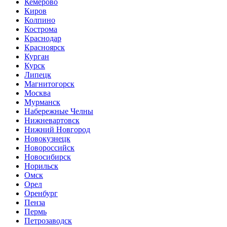
Кемерово
Киров
Колпино
Кострома
Краснодар
Красноярск
Курган
Курск
Липецк
Магнитогорск
Москва
Мурманск
Набережные Челны
Нижневартовск
Нижний Новгород
Новокузнецк
Новороссийск
Новосибирск
Норильск
Омск
Орел
Оренбург
Пенза
Пермь
Петрозаводск