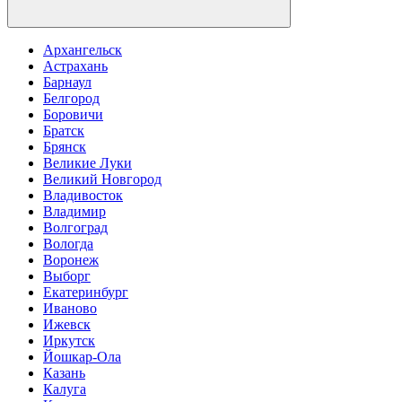
Архангельск
Астрахань
Барнаул
Белгород
Боровичи
Братск
Брянск
Великие Луки
Великий Новгород
Владивосток
Владимир
Волгоград
Вологда
Воронеж
Выборг
Екатеринбург
Иваново
Ижевск
Иркутск
Йошкар-Ола
Казань
Калуга