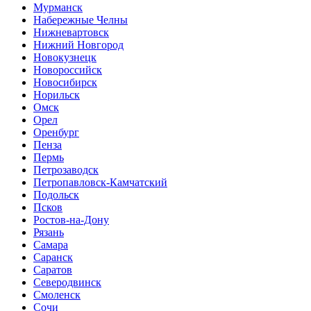
Мурманск
Набережные Челны
Нижневартовск
Нижний Новгород
Новокузнецк
Новороссийск
Новосибирск
Норильск
Омск
Орел
Оренбург
Пенза
Пермь
Петрозаводск
Петропавловск-Камчатский
Подольск
Псков
Ростов-на-Дону
Рязань
Самара
Саранск
Саратов
Северодвинск
Смоленск
Сочи