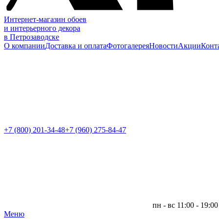
Интернет-магазин обоев
и интерьерного декора
в Петрозаводске
О компании
Доставка и оплата
Фотогалерея
Новости
Акции
Конт
+7 (800)
201-34-48
+7 (960) 275-84-47
пн - вс 11:00 - 19:00
Меню
|